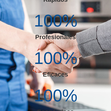
100
%
Profesionales
100
%
Eficaces
100
%