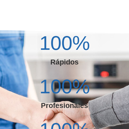
100
%
Rápidos
100
%
Profesionales