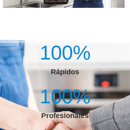
100
%
Rápidos
100
%
Profesionales