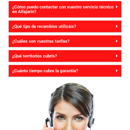
¿Cómo puedo contactar con vuestro servicio técnico
en Alfajarín?
¿Qué tipo de recambios utilizáis?
¿Cuáles son vuestras tarifas?
¿Qué territorios cubrís?
¿Cuánto tiempo cubre la garantía?