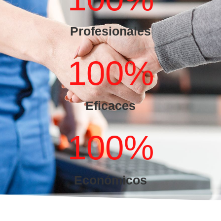
Profesionales
100
%
Eficaces
100
%
Económicos