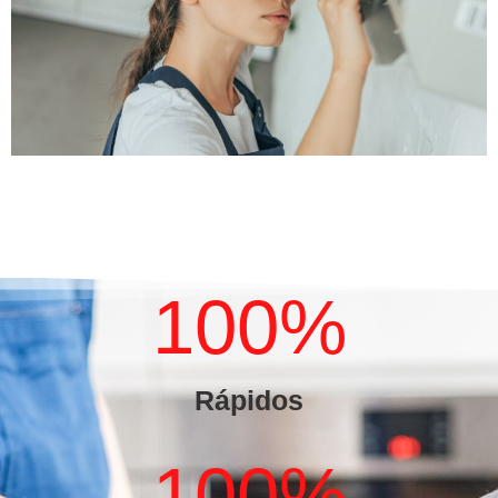
100
%
Rápidos
100
%